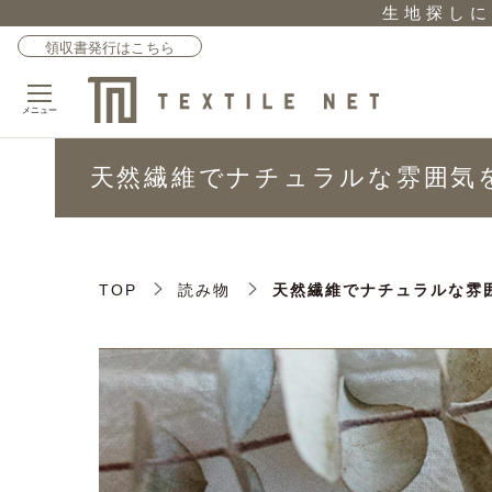
生地探しに
領収書発行はこちら
メニュー
天然繊維でナチュラルな雰囲気
TOP
読み物
天然繊維でナチュラルな雰