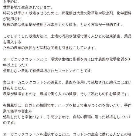
を中心に、
世界各地で生産されています。
綿花を効率よく栽培させるために、綿花畑は大量の除草剤や殺虫剤、化学肥料
が使用され、
収穫の際は落葉剤が使用され素早く刈り取る、という方法が一般的です。
しかしそうした栽培方法は、土壌の汚染や登場で働く人びとの健康被害、薬品
を購入する
ための農家の負担など深刻な問題を引き起こしています。
オーガニックコットンとは、環境や生物に影響をおよぼす農薬や化学物質を3
年以上まったく
使用しない農地で有機栽培されたコットンのことです。
実はオーガニックコットンの綿花と、農薬を使用して栽培された綿花には違い
はありません。
農薬が破壊するのは、農場で働く人々の健康。そして私たちの住む環境です。
有機栽培は、自然との格闘です。ハーブを植えて虫がつくのを防いだり、手作
業で雑草や害虫を
処理したりと辛抱づよく、手間ひまかけ、自然の循環に沿った栽培をしていく
のです。
オーガニックコットンを選択することは、コットンの生産に携わる人びとの暮