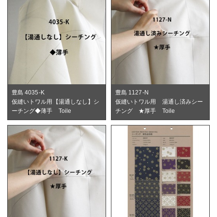
豊島 4035-K
豊島 1127-N
仮縫いトワル用【湯通しなし】シ
仮縫いトワル用 湯通し済みシー
ーチング◆薄手 Toile
チング ★厚手 Toile