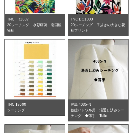
TNC FR1037
TNC DC1003
20シーチング 水彩画調 南国植
20シーチング 手描きの大きな花
物柄
柄プリント
TNC 18000
豊島 4035-N
シーチング
仮縫いトワル用 湯通し済みシー
チング ◆薄手 Toile