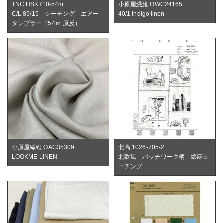
TNC HSK710-54m
小原屋繊維 OWC24165
C/L 85/15 シーチング エアー
40/1 Indigo linen
タンブラー（54ｍ 原反）
小原屋繊維 OAG35309
北高 1026-705-2
LOOKME LINEN
北欧風 パッチワーク柄 綿麻シ
ーチング