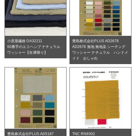
小原屋繊維 OA32211
豊島株式会社PLUS AD2678
60番手のエコヘンプ ナチュラル
AD2678 無地 無地染 シーチング
ワッシャー【在庫限り】
ワッシャー ナチュラル ハンドメ
イド おしゃれ
豊島株式会社PLUS AD5187
TNC RN9002