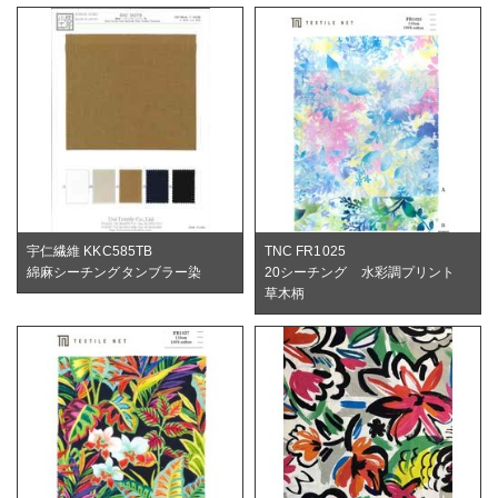
宇仁繊維 KKC585TB
TNC FR1025
綿麻シーチングタンブラー染
20シーチング 水彩調プリント
草木柄