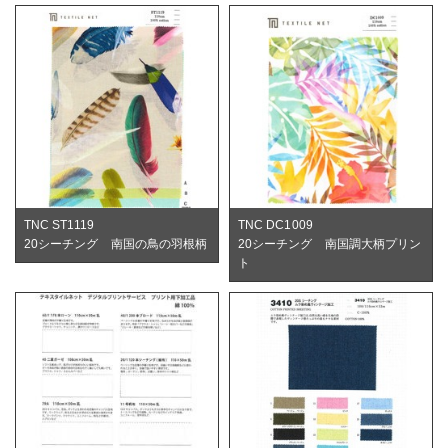
TNC ST1119
TNC DC1009
20シーチング 南国の鳥の羽根柄
20シーチング 南国調大柄プリン
ト