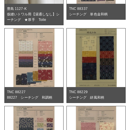
豊島 1127-K
TNC 88337
仮縫いトワル用【湯通しなし】シ
シーチング 単色金和柄
ーチング ★厚手 Toile
TNC 88227
TNC 88229
88227 シーチング 和調柄
シーチング 絣風和柄