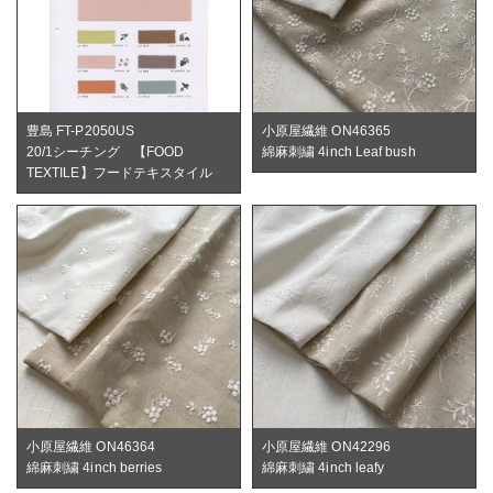
豊島 FT-P2050US
小原屋繊維 ON46365
20/1シーチング 【FOOD
綿麻刺繍 4inch Leaf bush
TEXTILE】フードテキスタイル
小原屋繊維 ON46364
小原屋繊維 ON42296
綿麻刺繍 4inch berries
綿麻刺繍 4inch leafy