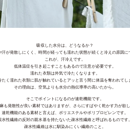
吸収した水分は、どうなるか？
や汗が発散しにくく、時間が経っても濡れた状態が続くと冷えの原因に
これが、汗冷えです。
低体温症を引き起こすこともあるので注意が必要です。
濡れた衣類は外気で冷たくなります。
冷たく濡れた衣類に肌が触れているとアッと言う間に体温を奪われてし
その理由は、空気よりも水分の熱伝導率の高いたから。
そこでポイントになるのが速乾機能です。
麻も発散性が良い素材ではありますが、さらにすばやく乾かす力が欲
速乾機能のある素材と言えば、ポリエステルやポリプロピレンです。
親水性繊維の反対の親水基を持たないた疎水性繊維と呼ばれるものです
疎水性繊維は水に馴染みにくい繊維のこと。