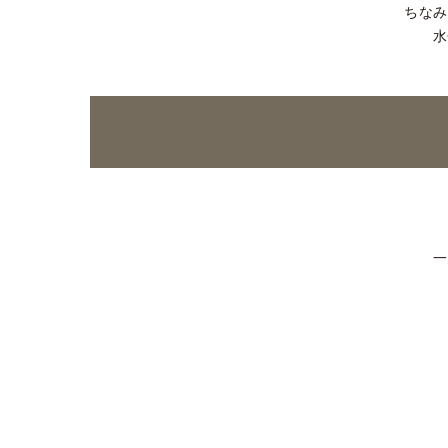
ちなみ
水
一