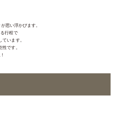
々が思い浮かびます。
ゆる行程で
しています。
乾性です。
ね！