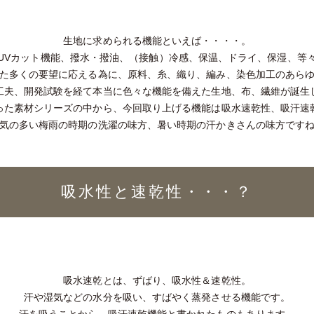
生地に求められる機能といえば・・・・。
UVカット機能、撥水・撥油、（接触）冷感、保温、ドライ、保湿、等
た多くの要望に応える為に、原料、糸、織り、編み、染色加工のあら
工夫、開発試験を経て本当に色々な機能を備えた生地、布、繊維が誕生
った素材シリーズの中から、今回取り上げる機能は吸水速乾性、吸汗速
気の多い梅雨の時期の洗濯の味方、暑い時期の汗かきさんの味方です
吸水性と速乾性・・・？
吸水速乾とは、ずばり、吸水性＆速乾性。
汗や湿気などの水分を吸い、すばやく蒸発させる機能です。