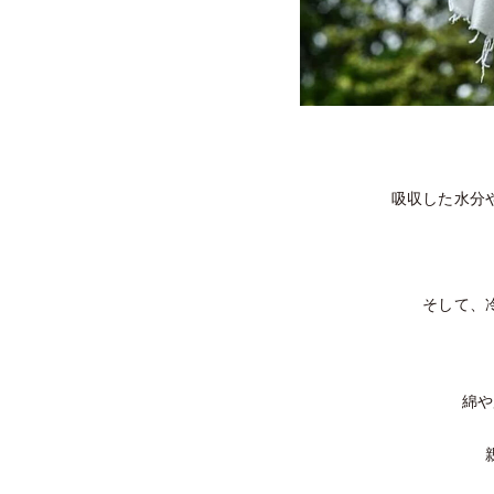
吸収した水分
そして、
綿や