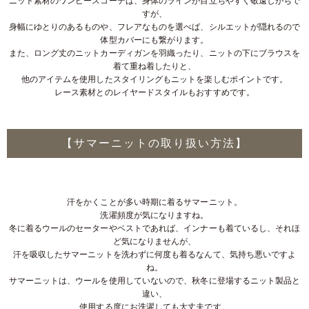
ニット素材のワンピースコーデは、身体のラインが目立ちやすく敬遠しがちで
すが、
身幅にゆとりのあるものや、フレアなものを選べば、シルエットが隠れるので
体型カバーにも繋がります。
また、ロング丈のニットカーディガンを羽織ったり、ニットの下にブラウスを
着て重ね着したりと、
他のアイテムを使用したスタイリングもニットを楽しむポイントです。
レース素材とのレイヤードスタイルもおすすめです。
【サマーニットの取り扱い方法】
汗をかくことが多い時期に着るサマーニット。
洗濯頻度が気になりますね。
冬に着るウールのセーターやベストであれば、インナーも着ているし、それほ
ど気になりませんが、
汗を吸収したサマーニットを洗わずに何度も着るなんて、気持ち悪いですよ
ね。
サマーニットは、ウールを使用していないので、秋冬に登場するニット製品と
違い、
使用する度にお洗濯しても大丈夫です。