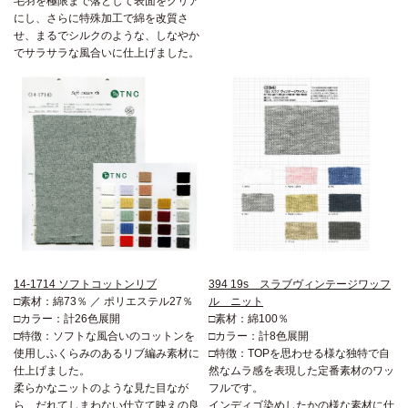
毛羽を極限まで落として表面をクリア
にし、さらに特殊加工で綿を改質さ
せ、まるでシルクのような、しなやか
でサラサラな風合いに仕上げました。
14-1714 ソフトコットンリブ
394 19s スラブヴィンテージワッフ
□素材：綿73％ ／ ポリエステル27％
ル ニット
□カラー：計26色展開
□素材：綿100％
□特徴：ソフトな風合いのコットンを
□カラー：計8色展開
使用しふくらみのあるリブ編み素材に
□特徴：TOPを思わせる様な独特で自
仕上げました。
然なムラ感を表現した定番素材のワッ
柔らかなニットのような見た目なが
フルです。
ら、だれてしまわない仕立て映えの良
インディゴ染めしたかの様な素材に仕