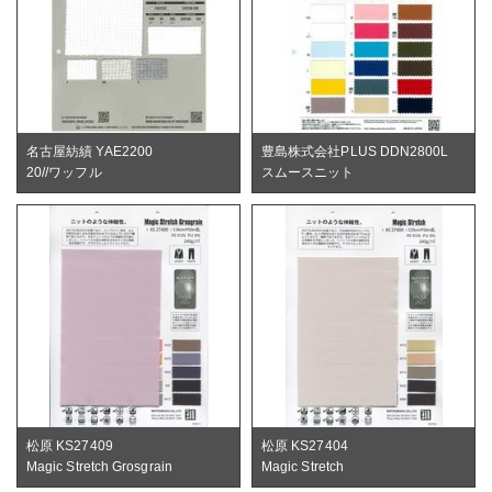
名古屋紡績 YAE2200
豊島株式会社PLUS DDN2800L
20//ワッフル
スムースニット
松原 KS27409
松原 KS27404
Magic Stretch Grosgrain
Magic Stretch