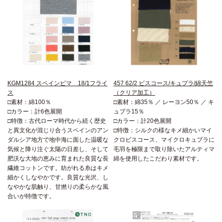
KGM1284 スペインピマ 18/1フライ
457 62/2 ビスコース/キュプラ/綿天竺
ス
（クリア加工）
□素材：綿100％
□素材：綿35％ ／ レーヨン50％ ／ キ
□カラー：計6色展開
ュプラ15％
□特徴：古代ローマ時代から続く歴史
□カラー：計20色展開
と異文化が混じり合うスペインのアン
□特徴：シルクの様なキメ細かいマイ
ダルシア地方で地中海に面した温暖な
クロビスコース、マイクロキュプラに
気候と降り注ぐ太陽の日差し、そして
毛羽を極限まで取り除いたアルティマ
肥沃な大地の恵みに育まれた良質な長
綿を使用したこだわり素材です。
繊維コットンです。紡がれる糸はキメ
細かくしなやかです。良質な光沢、し
なやかな肌触り、甘撚りの柔らかな風
合いが特徴です。