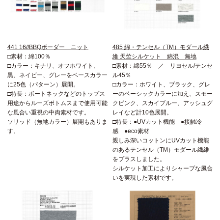
441 16//BBQボーダー ニット
485 綿・テンセル（TM）モダール繊
□素材：綿100％
維 天竺シルケット 綿混 無地
□カラー：キナリ、オフホワイト、
□素材：綿55％ ／ リヨセル/テンセ
黒、ネイビー、グレーをベースカラー
ル45％
に25色（パターン）展開。
□カラー：ホワイト、ブラック、グレ
□特長：ボートネックなどのトップス
ーのベーシックカラーに加え、スモー
用途からルーズボトムスまで使用可能
クピンク、スカイブルー、アッシュグ
な風合い重視の中肉素材です。
レイなど計10色展開。
ソリッド（無地カラー）展開もありま
□特長：●UVカット機能 ●接触冷
す。
感 ●eco素材
親しみ深いコットンにUVカット機能
のあるテンセル（TM）モダール繊維
をプラスしました。
シルケット加工によりシャープな風合
いを実現した素材です。