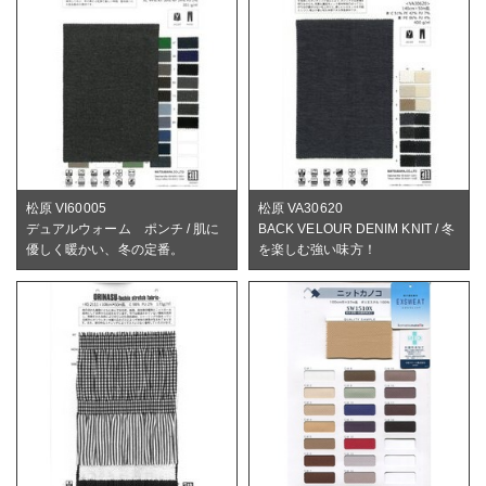
松原 VI60005
松原 VA30620
デュアルウォーム ポンチ / 肌に
BACK VELOUR DENIM KNIT / 冬
優しく暖かい、冬の定番。
を楽しむ強い味方！