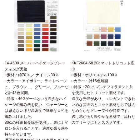
14-4500 スーパーハイゲージプレー
KKF2604-58 20dマットトリコット広
ティング天竺
巾
□素材：綿70％ ／ ナイロン30％
□素材：ポリエステル100％
□カラー：アイボリー、ライトベージ
□カラー：計16色展開
ュ、ブラウン、、グリーン、ブルーな
□特徴：20dのマルチフィラメント糸
ど計43色展開。
を使用したトリコット素材です。
□特徴：46Gゲージという希少なハイ
適度な光沢があり、エレガントできれ
ゲージの編み機を使い、ジャージーと
いめな雰囲気とニット素材ならではの
は思えないほど高密度で繊細な天竺を
なめらかなドレープ性が特長です。
編み上げました。
透け感があり軽やかな素材で、流行り
80/1の極細超長綿を使用し、裏にナイ
のプリーツにもオススメです。
ロンを入れることで、適度な張り感を
持たせています。