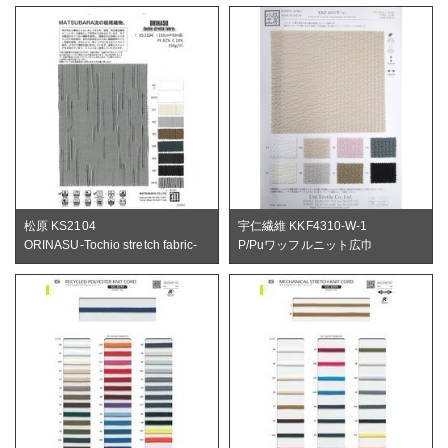
松原 KS2104
宇仁繊維 KKF4310-W-1
ORINASU-Tochio stretch fabric-
P/Puワッフルニット広巾