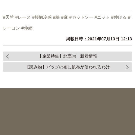
#
天竺
#
レース
#
接触冷感
#
綿
#
麻
#
カットソー
#
ニット
#
伸びる
#
レーヨン
#
伸縮
掲載日時：2021年07月13日 12:13
【企業特集】北髙㈱ 新着情報
【読み物】バッグの布に帆布が使われるわけ