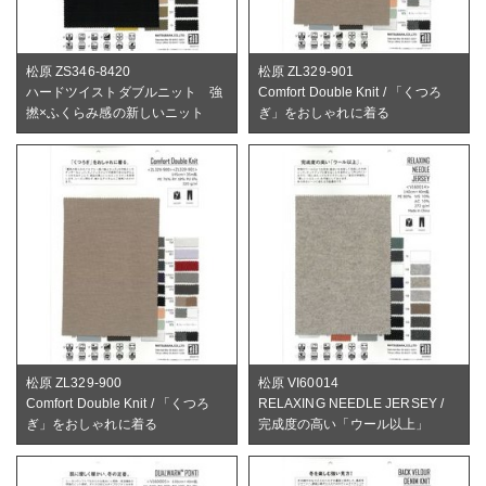
松原 ZS346-8420
松原 ZL329-901
ハードツイストダブルニット 強
Comfort Double Knit / 「くつろ
撚×ふくらみ感の新しいニット
ぎ」をおしゃれに着る
松原 ZL329-900
松原 VI60014
Comfort Double Knit / 「くつろ
RELAXING NEEDLE JERSEY /
ぎ」をおしゃれに着る
完成度の高い「ウール以上」