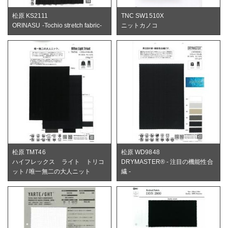
松原 KS2111
TNC SW1510X
ORINASU -Tochio stretch fabric-
ニットカノコ
松原 TMT46
松原 WD9848
ハイフレックス ライト トリコ
DRYMASTER® - 注目の機能性合
ット / 唯一無二の大人ニット
繊 -