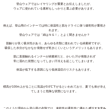
登山ウェアではレイヤリングが重要とお伝えしましたが、
ウェアに使われている素材もしっかりと選ぶ必要があります。
例えば、登山用のインナーでは特に保温性と肌をドライに保つ速乾性が重視さ
れます。
登山ウェアでは「綿はＮＧ！」とよく聞きませんか？
肌触りが良く吸水性があり、あらゆる衣類に使われている綿素材ですが、
吸収した水分がなかなか発散せず乾きにくいというデメリットもあります。
肌に直接触れるインナーが綿素材だと、かいた汗が発散されず
常に濡れた状態になってしまい汗冷えを起こしてしまいます。
体温が低下する原因になり低体温症のリスクもあります。
標高が100m上がるごとに気温が0.6℃下がるといわれており、夏でも体が冷え
てしまうと危険な状態になります。
このような理由から登山用の衣類では、速乾性や通気性に優れた
ポリエステル