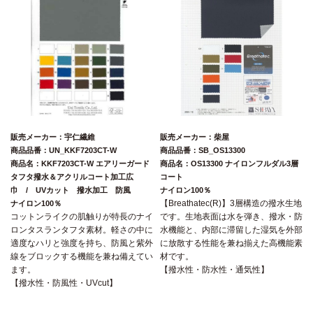
販売メーカー：宇仁繊維
販売メーカー：柴屋
商品品番：UN_KKF7203CT-W
商品品番：SB_OS13300
商品名：KKF7203CT-W エアリーガード
商品名：OS13300 ナイロンフルダル3層
タフタ撥水＆アクリルコート加工広
コート
巾 / UVカット 撥水加工 防風
ナイロン100％
【Breathatec(R)】3層構造の撥水生地
ナイロン100％
コットンライクの肌触りが特長のナイ
です。生地表面は水を弾き、撥水・防
ロンタスランタフタ素材。軽さの中に
水機能と、内部に滞留した湿気を外部
適度なハリと強度を持ち、防風と紫外
に放散する性能を兼ね揃えた高機能素
線をブロックする機能を兼ね備えてい
材です。
ます。
【撥水性・防水性・通気性】
【撥水性・防風性・UVcut】