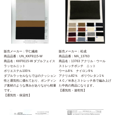
販売メーカー：宇仁繊維
販売メーカー：松成
商品品番：UN_KKF9115-W
商品品番：MA_13763
商品名：KKF9115-W ダブルフェイス
商品名：13763 アクリル・ウール
ラッセルニット
ストレッチポンチ ニット
ポリエステル100％
ウール8％ ナイロン9％
ダブルラッセルならではのクッション
アクリル82％ ポリウレタン1％
性と通気性に優れており、ボンディン
ＡＣ／Ｗ糸とストレッチ糸で編み上げ
グ素材のような厚みがありながら軽量
た中肉の商品になります。
です。
【通気性・速乾性】
【通気性・保温性】