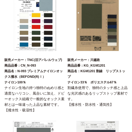
販売メーカー：TNC(旧アパレルウェブ)
販売メーカー：川越政
商品品番：CN_N-093
商品品番：KG_KGM1201
商品名：N-093 プレミアムナイロンオッ
商品名：KGM1201 割線 リップストッ
クス撥水（BEFOND(R)Ⅰ）
プ
ナイロン100％
ナイロン33％ ポリエステル67％
ナイロン生地の持つ独特のぬめり感と
割繊糸使用で、独特のタッチ感と上品
適度なハリコシ、風合いに加え、ドビ
な光沢感のあるリップストップ素材で
ーオックス組織で一般的なオックス素
す。
材とは一味違った上品な素材です。
【撥水性・防水性・通気性】
【撥水性・吸湿性】