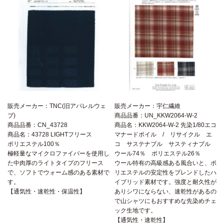
販売メーカー：TNC(旧アパレルウェ
販売メーカー：宇仁繊維
ブ)
商品品番：UN_KKW2064-W-2
商品品番：CN_43728
商品名：KKW2064-W-2 先染1/80エコ
商品名：43728 LIGHTフリース
マナードボイル / リサイクル エ
ポリエステル100％
コ サステナブル サスティナブル
極軽量なマイクロファイバーを使用し
ウール74％ ポリエステル26％
た中肉厚のライトタイプのフリース
ウール特有の高級感ある風合いと、ポ
で、ソフトでウォーム感のある素材で
リエステルの安定性をブレンドしたハ
す。
イブリッド素材です。強度と耐久性が
【通気性・速乾性・保温性】
ありシワにならない、速乾性があるの
で山シャツにもおすすめな先染めチェ
ック生地です。
【通気性・速乾性】