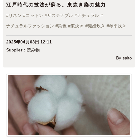
江戸時代の技法が蘇る。東炊き染の魅力
#
リネン
#
コットン
#
サステナブル
#
ナチュラル
#
ナチュラルファッション
#
染色
#
東炊き
#
織姫炊き
#
琴平炊き
2025年04月03日 12:11
読み物
By saito