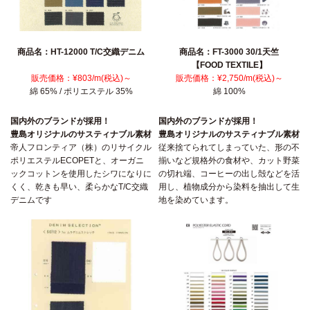
商品名：HT-12000 T/C交織デニム
商品名：FT-3000 30/1天竺
【FOOD TEXTILE】
販売価格：¥803/m(税込)～
販売価格：¥2,750/m(税込)～
綿 65% / ポリエステル 35%
綿 100%
国内外のブランドが採用！
国内外のブランドが採用！
豊島オリジナルのサスティナブル素材
豊島オリジナルのサスティナブル素材
帝人フロンティア（株）のリサイクル
従来捨てられてしまっていた、形の不
ポリエステルECOPETと、オーガニ
揃いなど規格外の食材や、カット野菜
ックコットンを使用したシワになりに
の切れ端、コーヒーの出し殻などを活
くく、乾きも早い、柔らかなT/C交織
用し、植物成分から染料を抽出して生
デニムです
地を染めています。