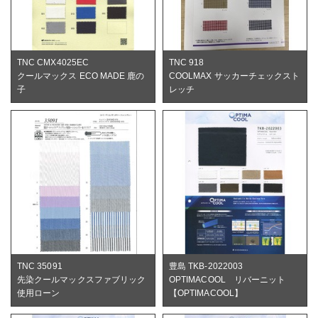
TNC CMX4025EC
TNC 918
クールマックス ECO MADE 鹿の
COOLMAX サッカーチェックスト
子
レッチ
TNC 35091
豊島 TKB-2022003
先染クールマックスファブリック
OPTIMACOOL リバーニット
使用ローン
【OPTIMACOOL】