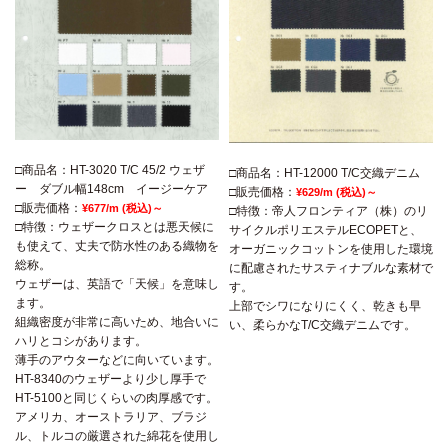
□商品名：HT-3020 T/C 45/2 ウェザ
□商品名：HT-12000 T/C交織デニム
ー ダブル幅148cm イージーケア
□販売価格：
¥629/m (税込)～
□販売価格：
¥677/m (税込)～
□特徴：帝人フロンティア（株）のリ
□特徴：ウェザークロスとは悪天候に
サイクルポリエステルECOPETと、
も使えて、丈夫で防水性のある織物を
オーガニックコットンを使用した環境
総称。
に配慮されたサスティナブルな素材で
ウェザーは、英語で「天候」を意味し
す。
ます。
上部でシワになりにくく、乾きも早
組織密度が非常に高いため、地合いに
い、柔らかなT/C交織デニムです。
ハリとコシがあります。
薄手のアウターなどに向いています。
HT-8340のウェザーより少し厚手で
HT-5100と同じくらいの肉厚感です。
アメリカ、オーストラリア、ブラジ
ル、トルコの厳選された綿花を使用し