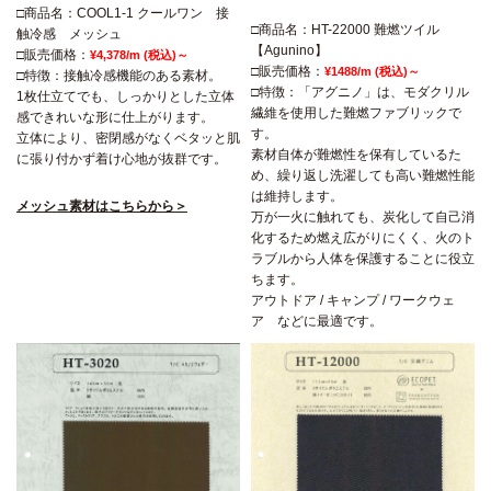
□商品名：COOL1-1 クールワン 接
□商品名：HT-22000 難燃ツイル
触冷感 メッシュ
【Agunino】
□販売価格：
¥4,378/m (税込)～
□販売価格：
¥1488/m (税込)～
□特徴：接触冷感機能のある素材。
□特徴：「アグニノ」は、モダクリル
1枚仕立てでも、しっかりとした立体
繊維を使用した難燃ファブリックで
感できれいな形に仕上がります。
す。
立体により、密閉感がなくベタッと肌
素材自体が難燃性を保有しているた
に張り付かず着け心地が抜群です。
め、繰り返し洗濯しても高い難燃性能
は維持します。
メッシュ素材はこちらから＞
万が一火に触れても、炭化して自己消
化するため燃え広がりにくく、火のト
ラブルから人体を保護することに役立
ちます。
アウトドア / キャンプ / ワークウェ
ア などに最適です。