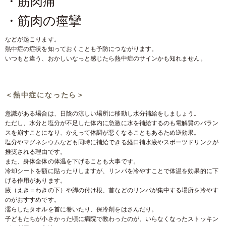
・筋肉痛
・筋肉の痙攣
などが起こります。
熱中症の症状を知っておくことも予防につながります。
いつもと違う、おかしいなっと感じたら熱中症のサインかも知れません。
＜熱中症になったら＞
意識がある場合は、日陰の涼しい場所に移動し水分補給をしましょう。
ただし、水分と塩分が不足した体内に急激に水を補給するのも電解質のバラン
スを崩すことになり、かえって体調が悪くなることもあるため逆効果。
塩分やマグネシウムなども同時に補給できる経口補水液やスポーツドリンクが
推奨される理由です。
また、身体全体の体温を下げることも大事です。
冷却シートを額に貼ったりしますが、リンパを冷やすことで体温を効果的に下
げる作用があります。
腋（えき＝わきの下）や脚の付け根、首などのリンパが集中する場所を冷やす
のがおすすめです。
濡らしたタオルを首に巻いたり、保冷剤をはさんだり。
子どもたちが小さかった頃に病院で教わったのが、いらなくなったストッキン