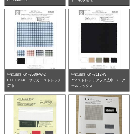
Performance
ト 吸水速乾
宇仁繊維 KKF8586-W-2
宇仁繊維 KKF7112-W
COOLMAX サッカーストレッチ
75dストレッチタフタ広巾 / ク
広巾
ールマックス