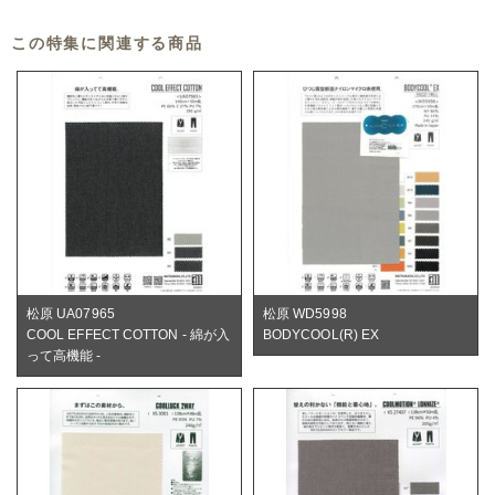
この特集に関連する商品
松原 UA07965
松原 WD5998
COOL EFFECT COTTON - 綿が入
BODYCOOL(R) EX
って高機能 -