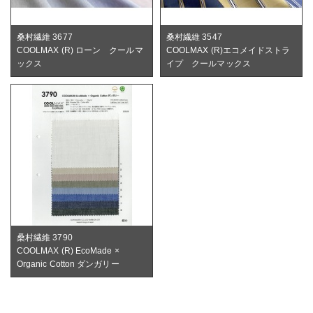
桑村繊維 3677
桑村繊維 3547
COOLMAX (R) ローン クールマ
COOLMAX (R)エコメイドストラ
ックス
イプ クールマックス
桑村繊維 3790
COOLMAX (R) EcoMade ×
Organic Cotton ダンガリー