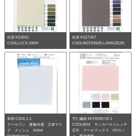
松原 KS3001
松原 KS27407
COOLLUCK 2WAY
COOLMOTION(R) LONNIZE(R)
幸和 COOL1-1
宇仁繊維 KKF8585-55-1
クールワン 接触冷感 立体マス
COOLMAX サッカーストレッチ
ク メッシュ Active
広巾 クールマックス UVカッ