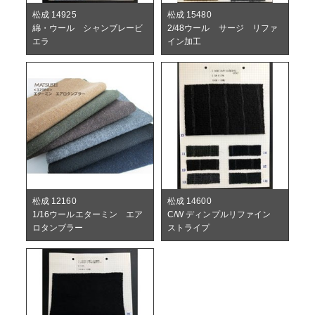
松成 14925
松成 15480
綿・ウール シャンブレービ
2/48ウール サージ リファ
エラ
イン加工
松成 12160
松成 14600
1/16ウールエターミン エア
C/W ディンプルリファイン
ロタンブラー
ストライプ