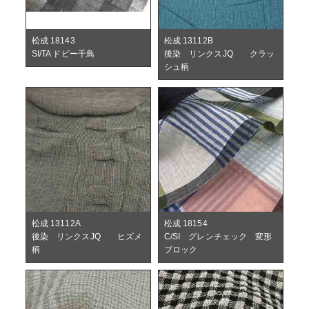
松成 18143
松成 13112B
SI/TA ドビー千鳥
後染 リンクスJQ クラッ
シュ柄
松成 13112A
松成 18154
後染 リンクスJQ ヒズメ
C/SI グレンチェック 変形
柄
ブロック