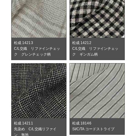
松成 14213
松成 14212
C/L交織 リファインチェッ
C/L交織 リファインチェッ
ク グレンチェック柄
ク ギンガム柄
松成 14211
松成 18146
先染め C/L交織リファイ
SI/C/TA コードストライプ
ン 無地