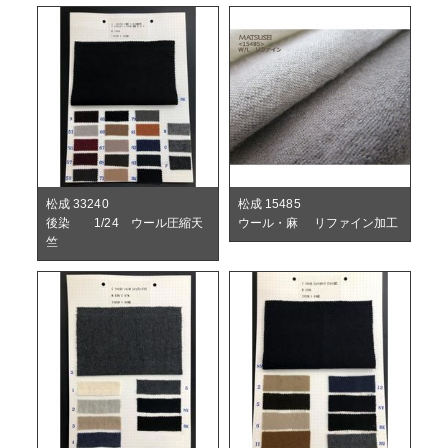
松成 33240
松成 15485
後染 1/24 ウール圧縮天
ウール・麻 リファイン加工
竺