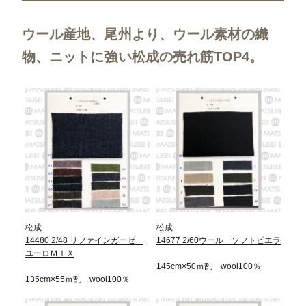
ウール産地、尾州より、ウール素材の織
物、ニットに強い松成の売れ筋TOP4。
松成
松成
14480 2/48 リファインガーゼ
14677 2/60ウール ソフトビエラ
ユーロＭＩＸ
145cm×50ｍ乱 wool100％
135cm×55ｍ乱 wool100％