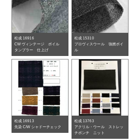
松成 16916
松成 15310
CW ヴィンテージ ボイル
プロヴィスウール 強撚ボイ
タンブラー 仕上げ
ル
松成 16913
松成 13763
先染 C/W シャドーチェック
アクリル・ウール ストレッ
チポンチ ニット