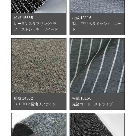
松成 15555
松成 13116
レーヨンスラブリング×ラ
T/L プリペラメッシュ ニッ
メ ストレッチ ツイード
ト
松成 14502
松成 18156
1/10 TOP 梨地リファイン
先染コード ストライプ