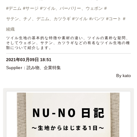
#
デニム
#
サージ
#
ツイル、バーバリー、ウェポン
#
サテン、チノ、デニム、カツラギ
#
ツイル
#
パンツ
#
コート
#
綾織
ツイル生地の基本的な特徴や素材の違い、ツイルの素朴な疑問、
そしてウェポン、サテン、カツラギなどの有名なツイル生地の種
類について紹介します。
2021年03月09日 18:51
読み物
、
企業特集
By kato