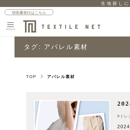
生地探しに
領収書発行はこちら
メニュー
タグ:
アパレル素材
TOP
アパレル素材
20
#
トレ
20